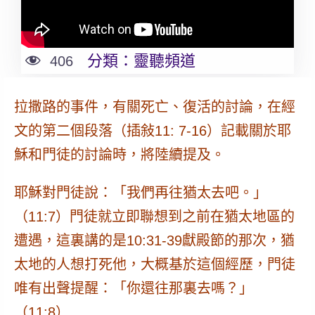
分類：
靈聽頻道
406
拉撒路的事件，
有關死亡、復活的討論
，在經
文的第二個段落（插敍11: 7-16）記載關於耶
穌和門徒的討論時，將陸續提及。
耶穌對門徒說：「我們再往猶太去吧。」
（11:7）門徒就立即聯想到之前在猶太地區的
遭遇，這裏講的是10:31-39獻殿節的那次，猶
太地的人想打死他，大概基於這個經歷，門徒
唯有出聲提醒：「你還往那裏去嗎？」
（11:8）