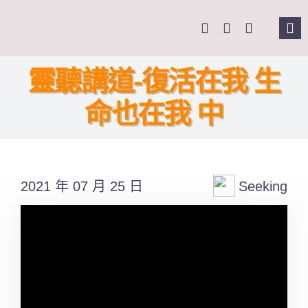
Skip
to
Tog
content
Nav
主頁
靈聽講道-復活在我 生
命也在我 中
關於我們
奉獻支持
2021 年 07 月 25 日
Seeking
課程報名
Search
for: