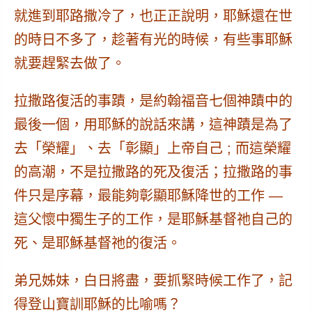
就進到耶路撒冷了
，也正正說明，耶穌還在世
的時日不多了，趁著有光的時候，有些事耶穌
就要趕緊去做了。
拉撒路復活的事蹟，
是約翰福音七個神蹟中的
最後一個
，用耶穌的說話來講，這神蹟是為了
去「榮耀」、去「彰顯」上帝自己 ;
而這榮耀
的高潮，不是拉撒路的死及復活；拉撒路的事
件只是序幕，最能夠彰顯耶穌降世的工作 —
這父懷中獨生子的工作，是耶穌基督祂自己的
死、是耶穌基督祂的復活。
弟兄姊妹，白日將盡，要抓緊時候工作了，記
得登山寶訓耶穌的比喻嗎？