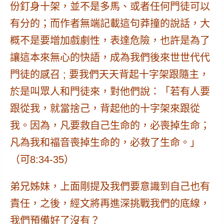
份釘身十架，並不是多馬、或者任何門徒可以
有分的；而作者無端記載這句莽撞的說話，大
概不是要增加戲劇性，表達危險，也許是為了
讓這本來無心的快語，
成為我們後來世世代代
門徒的感召 ; 要我們天天背起十字架跟隨主
，
於是叫眾人和門徒來，對他們說：「
若有人要
跟從我，就當捨己，背起他的十字架來跟從
我。
因為，凡要救自己生命的，必喪掉生命；
凡為我和福音喪掉生命的，必救了生命。」
（可8:34-35）
弟兄姊妹，上面剛提及我們要意識到
自己也有
責任
，之後，經文將再
進深挑戰我們的底線
，
我們預備好了沒有？