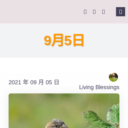
Skip
to
Tog
content
Nav
主
9月5日
關
奉
2021 年 09 月 05 日
課
Living Blessings
Se
for