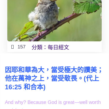
157
分類：
每日經文
因耶和華為大，當受極大的讚美；
他在萬神之上，當受敬畏。
(代上
16:25 和合本)
And why? Because God is great—well worth