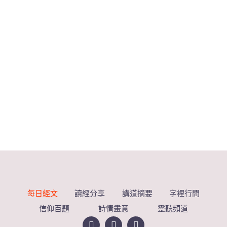
每日經文
讀經分享
講道摘要
字裡行間
信仰百題
詩情畫意
靈聽頻道