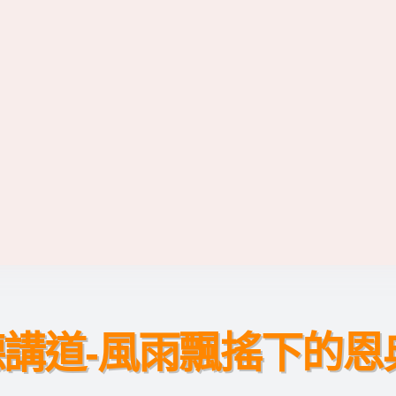
講道-風雨飄搖下的恩