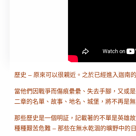
歷史 – 原來可以很親近。
之於已經進入迦南的
當他們因戰爭而傷痕纍纍、失去手腳，又或是
二章
的名單、故事、地名、城堡，將不再是無
那些歷史是一個明証，記載著的不單是英雄故
種種艱苦危難 – 那些在無水乾涸的曠野中