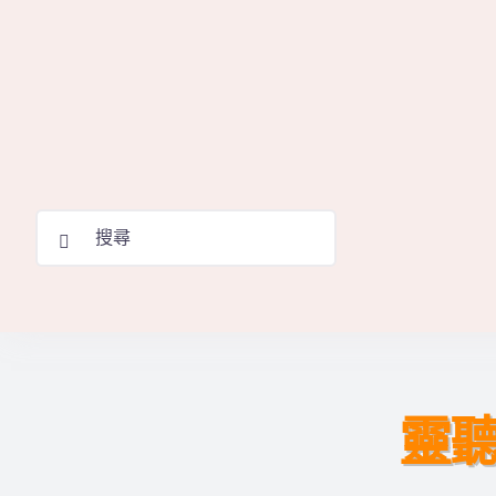
Skip
to
content
Search
for:
靈聽