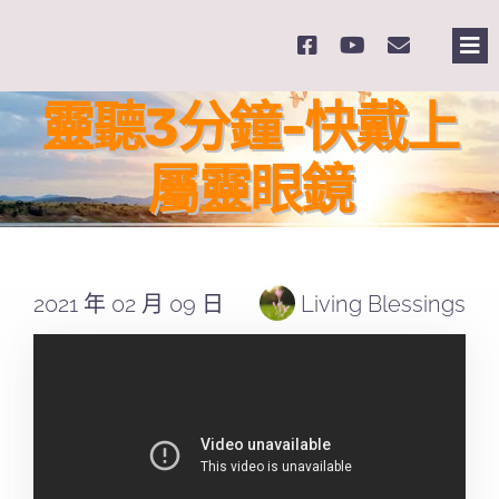
Skip
to
Tog
content
Nav
主
靈聽3分鐘-快戴上
屬靈眼鏡
關
奉
2021 年 02 月 09 日
Living Blessings
課
Se
for