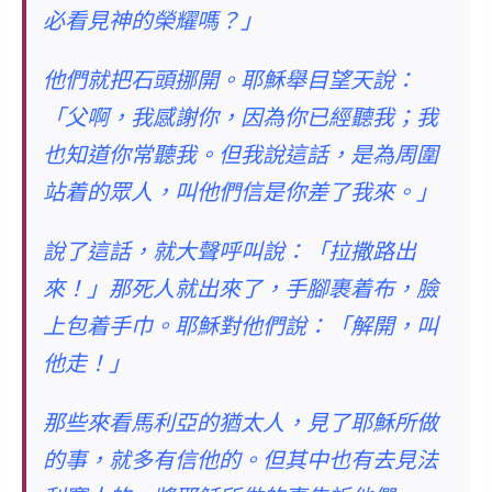
必看見神的榮耀嗎？」
他們就把石頭挪開。耶穌舉目望天說：
「父啊，我感謝你，因為你已經聽我；我
也知道你常聽我。但我說這話，是為周圍
站着的眾人，叫他們信是你差了我來。」
說了這話，就大聲呼叫說：「拉撒路出
來！」那死人就出來了，手腳裹着布，臉
上包着手巾。耶穌對他們說：「解開，叫
他走！」
那些來看馬利亞的猶太人，見了耶穌所做
的事，就多有信他的。但其中也有去見法