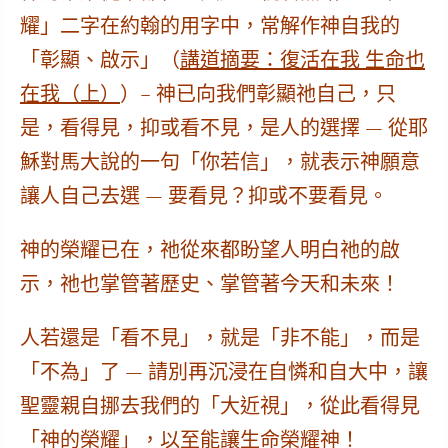
耀」二字在約翰的用字中，常解作神自我的
「彰顯、啟示」（
講道摘要：
復活在我 生命也
在我（上）
）– 神已向我們彰顯祂自己，只
是，看得見，抑或看不見，是人的選擇 — 從耶
穌對馬大說的一句「你若信」，就表示神願意
讓人自己去選 — 要看見？抑或不要看見。
神的榮耀已在，祂從來都盼望人明白祂的啟
示，祂也掌管著歷史、掌管著今天和未來！
人若還是「看不見」，就是「非不能」，而是
「不為」了 — 請別再沉浸在自憐和自大中，讓
聖靈親自挪去我們的「大近視」，從此看得見
「神的榮耀」，以至能讓生命榮耀神！