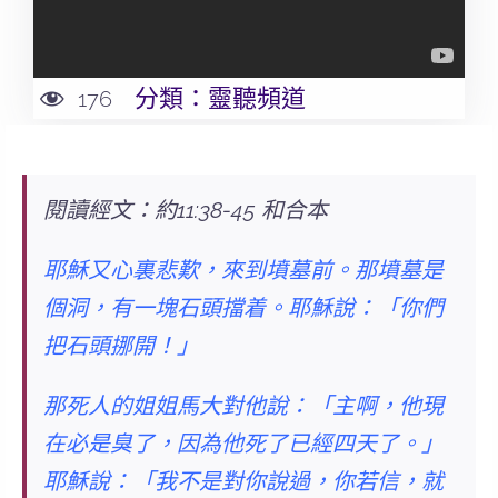
分類：
靈聽頻道
176
閱讀經文：約11:38-45 和合本
耶穌又心裏悲歎，來到墳墓前。那墳墓是
個洞，有一塊石頭擋着。耶穌說：「你們
把石頭挪開！」
那死人的姐姐馬大對他說：「主啊，他現
在必是臭了，因為他死了已經四天了。」
耶穌說：
「我不是對你說過，你若信，就