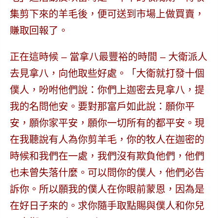
集剪下來的羊毛後，便可送到市場上做買賣，
賺取回報了。
正在這時候 –
當拿八最豐裕的時間
– 大衛派人
去見拿八，向他取些好處。「大衛就打發十個
僕人，吩咐他們說：你們上迦密去見拿八，提
我的名問他安。要對那富戶如此說
：願你平
安，願你家平安，願你一切所有的都平安。
現
在我聽說有人為你剪羊毛，你的牧人在迦密的
時候和我們在一處，我們沒有欺負他們，
他們
也未曾失落什麼
。可以問你的僕人，他們必告
訴你。所以願我的僕人在你眼前蒙恩，因為是
在好日子來的。
求你隨手取點賜與僕人和你兒