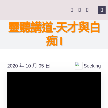
Skip
to
Tog
content
Nav
主頁
靈聽講道-天才與白
痴 I
關於我們
奉獻支持
2020 年 10 月 05 日
Seeking
課程報名
Search
for: