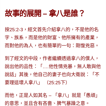
故事的展開 – 拿八是誰？
按25:2-3，經文首先介紹拿八的，不是他的名
字、族系，而是他的財富、他所擁有的產業，
而對他的為人，也有簡單的一句：
剛愎兇惡
。
到了經文的中段，作者繼續透過拿八的僕人，
說出他的品性：「….
他性情兇暴，無人敢與他
說話
」其後，他自己的妻子也向大衛說：「不
要理這
壞人
拿八」 （25:25下）
而他，正是人如其名 – 「拿八」就是「
愚頑
」
的意思，並且含有
吝嗇、脾气暴躁
之意。