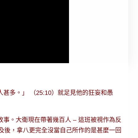
。」 （25:10）
就足見他的狂妄和愚
事。大衛現在帶著幾百人 – 這班被視作為反
？及後，拿八更完全沒當自己所作的是甚麼一回