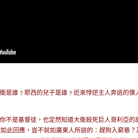
是誰﹖耶西的兒子是誰﹖近來悖逆主人奔逃的僕人甚多
你不是基督徒，也定然知道大衛殺死巨人哥利亞的故
居然如此回應，豈不就如廣東人所説的：趕狗入窮巷