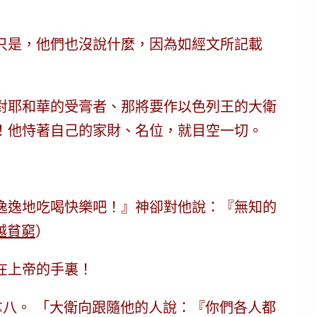
只是，他們也沒說什麼，因為如經文所記載
對耶和華的受膏者、那將要作以色列王的大衛
！他恃著自己的家財、名位，就目空一切。
逸逸地吃喝快樂吧！』神卻對他說：
『無知的
越貧窮
）
在上帝的手裏！
拿八。 「大衛向跟隨他的人說：『你們各人都