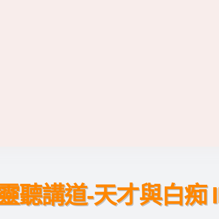
靈聽講道-天才與白痴 I