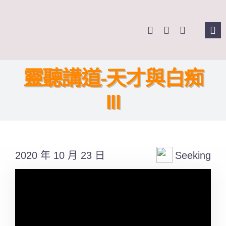
Skip
to
Tog
content
Nav
主頁
靈聽講道-天才與白痴
關於我們
III
奉獻支持
2020 年 10 月 23 日
Seeking
課程報名
Search
for: