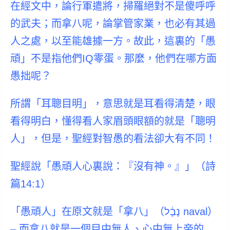
在經文中，論行軍遣將，掃羅絕對不是傻呼呼
的武夫；而拿八呢，論掌管家業，也必有其過
人之處，以至能雄據一方。故此，這裏的「愚
頑」不是指他們IQ零蛋。那麼，他們在哪方面
愚拙呢？
所謂「耳聰目明」，意思就是耳看得清楚，眼
看得明白，懂得看人家眉頭眼額的就是「聰明
人」，但是，聖經對智愚的看法卻大有不同！
聖經說「愚頑人心裏說：『沒有神。』」（詩
篇14:1）
「愚頑人」在原文就是「拿八」（נָבָ֔ל naval）
– 而拿八就是一個目中無人、心中無上帝的