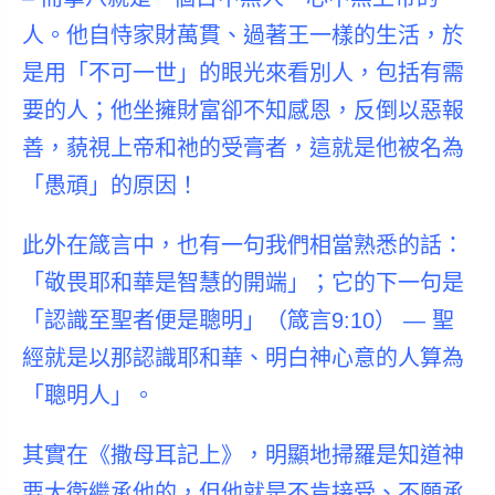
人。他自恃家財萬貫、過著王一樣的生活，於
是用「不可一世」的眼光來看別人，包括有需
要的人；他坐擁財富卻不知感恩，反倒以惡報
善，藐視上帝和祂的受膏者，這就是他被名為
「愚頑」的原因！
此外在箴言中，也有一句我們相當熟悉的話：
「敬畏耶和華是智慧的開端」；它的下一句是
「認識至聖者便是聰明」（箴言9:10） —
聖
經就是以那認識耶和華、明白神心意的人算為
「聰明人」。
其實在《撒母耳記上》，明顯地掃羅是知道神
要大衛繼承他的，但他就是不肯接受、不願承