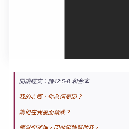
閱讀經文：詩42:5-8 和合本
我的心哪，你為何憂悶？
為何在我裏面煩躁？
應當仰望神，因他笑臉幫助我，