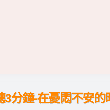
聽3分鐘-在憂悶不安的