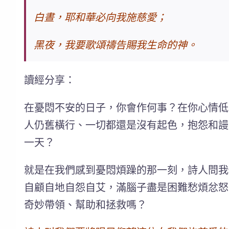
白晝，耶和華必向我施慈愛；
黑夜，我要歌頌禱告賜我生命的神。
讀經分享：
在憂悶不安的日子，你會作何事？在你心情低
人仍舊橫行、一切都還是沒有起色，抱怨和謾
一天？
就是在我們感到憂悶煩躁的那一刻，詩人問我
自顧自地自怨自艾，滿腦子盡是困難愁煩忿怒
奇妙帶領、幫助和拯救嗎？