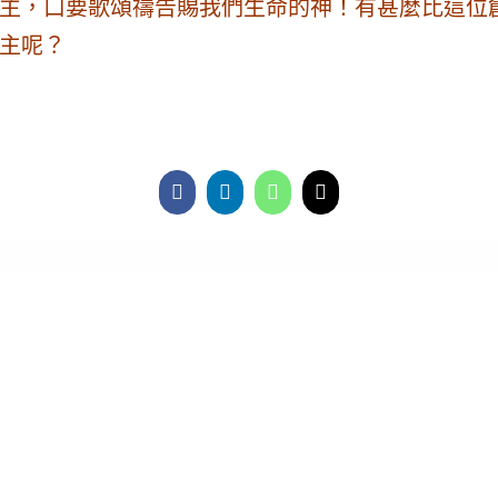
主，口要歌頌禱告賜我們生命的神！有甚麼比這位
主呢？