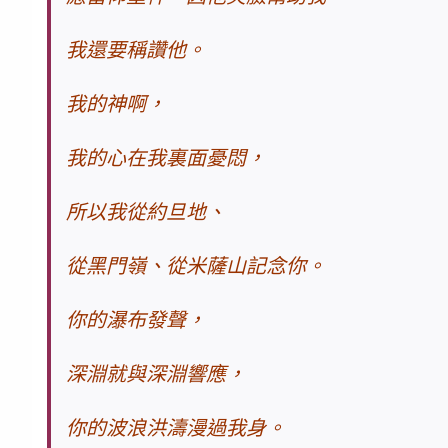
我還要稱讚他。
我的神啊，
我的心在我裏面憂悶，
所以我從約旦地、
從黑門嶺、從米薩山記念你。
你的瀑布發聲，
深淵就與深淵響應，
你的波浪洪濤漫過我身。