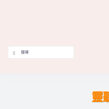
Skip
to
content
Search
for:
靈