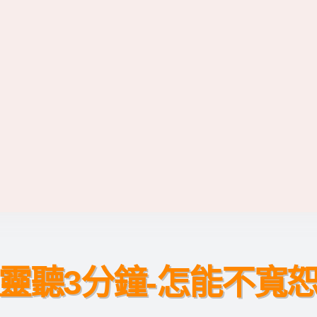
靈聽3分鐘-怎能不寬