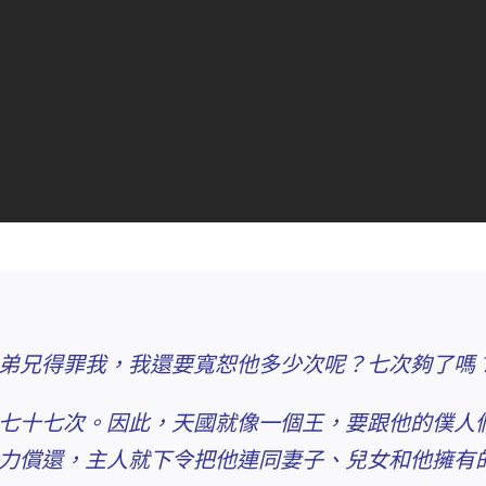
弟兄得罪我，我還要寬恕他多少次呢？七次夠了嗎
七十七次。
因此，天國就像一個王，要跟他的僕人
力償還
，主人就下令把他連同妻子、兒女和他擁有