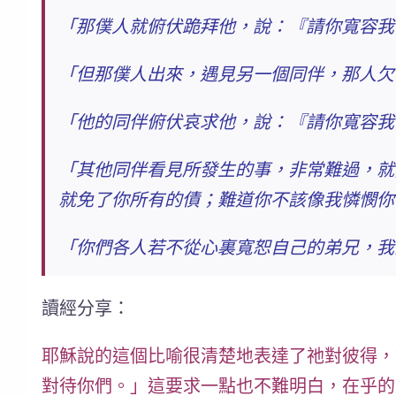
「那僕人就俯伏跪拜他，說：『請你寬容我
「但那僕人出來，遇見另一個同伴，那人欠
「他的同伴俯伏哀求他，說：『請你寬容我
「其他同伴看見所發生的事，
非常難過
，就
就免了你所有的債；
難道你不該像我憐憫你
「你們各人若不從心裏寬恕自己的弟兄，我
讀經分享：
耶穌說的這個比喻很清楚地表達了祂對彼得，
對待你們。」
這要求一點也不難明白，在乎的