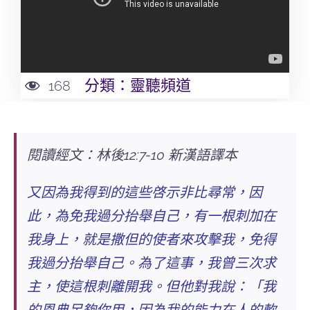
分類：
靈聽頻道
168
閱讀經文：林後12:7-10 新漢語譯本
又因為我得到的這些啓示非比尋常，因
此，
為免我過分抬舉自己，有一根刺加在
我身上
，就是撒但的使者來攻擊我，免得
我過分抬舉自己。
為了這事，我曾三次求
主，使這根刺離開我
。但他對我說：「
我