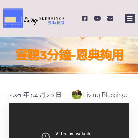
Skip
to
Tog
content
Nav
主頁
靈聽3分鐘-恩典夠用
關於我們
奉獻支持
2021 年 04 月 28 日
Living Blessings
課程報名
Search
for: