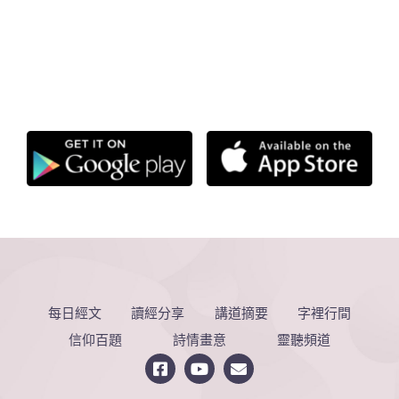
每日經文
讀經分享
講道摘要
字裡行間
信仰百題
詩情畫意
靈聽頻道