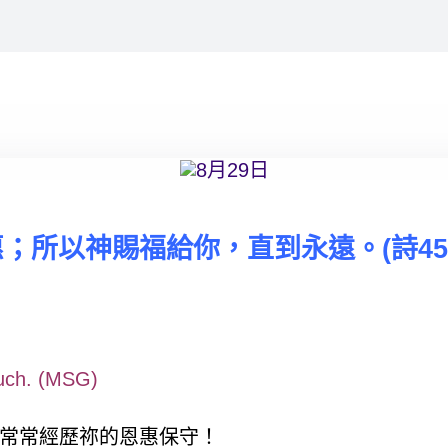
惠；所以神賜福給你，直到永遠。
(詩4
much. (MSG)
常常經歷祢的恩惠保守！