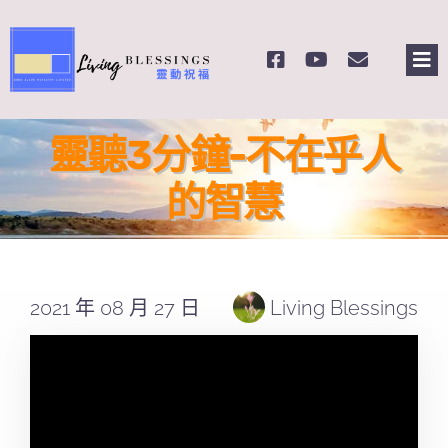
Skip
to
Tog
content
Nav
主頁
靈聽3分鐘-不在乎人
關於我們
的智慧
奉獻支持
2021 年 08 月 27 日
Living Blessings
課程報名
Search
for: