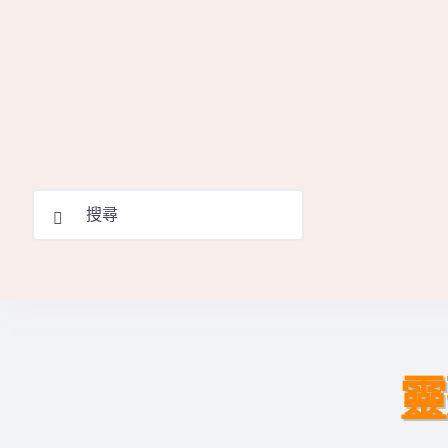
Skip
to
content
Search
for:
靈