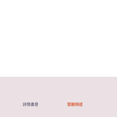
詩情畫意
靈聽頻道