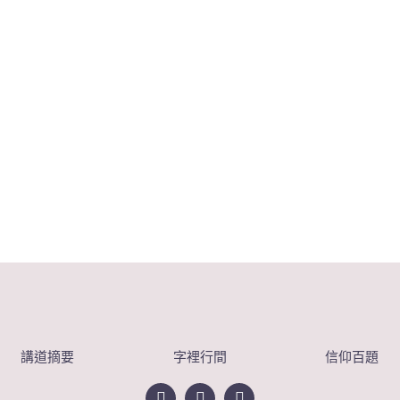
講道摘要
字裡行間
信仰百題