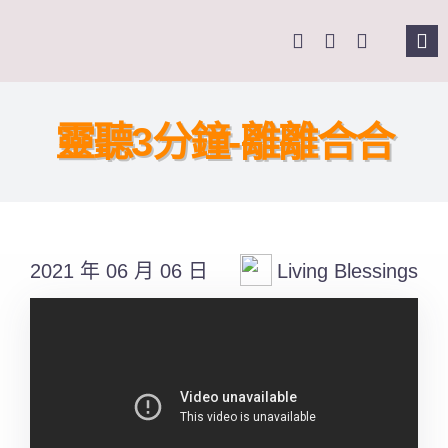
Skip
to
Tog
content
Nav
主頁
靈聽3分鐘-離離合合
關於我們
奉獻支持
2021 年 06 月 06 日
Living Blessings
課程報名
Search
for: