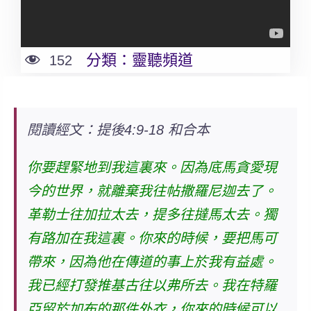
分類：
靈聽頻道
152
閱讀經文：提後4:9-18 和合本
你要趕緊地到我這裏來。因為底馬貪愛現
今的世界，就離棄我往帖撒羅尼迦去了。
革勒士往加拉太去，提多往撻馬太去。獨
有路加在我這裏。你來的時候，要把馬可
帶來，因為他在傳道的事上於我有益處。
我已經打發推基古往以弗所去。我在特羅
亞留於加布的那件外衣，你來的時候可以