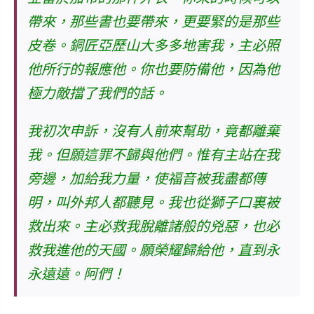
帶來，那些書也要帶來，更要緊的是那些
皮卷。銅匠亞歷山大多多地害我，主必照
他所行的報應他。你也要防備他，因為他
極力敵擋了我們的話。
我初次申訴，沒有人前來幫助，竟都離棄
我。但願這罪不歸與他們。
惟有主站在我
旁邊，加給我力量，使福音被我盡都傳
明，叫外邦人都聽見
。我也從獅子口裏被
救出來。主必救我脫離諸般的兇惡，也必
救我進他的天國。願榮耀歸給他，直到永
永遠遠。阿們！