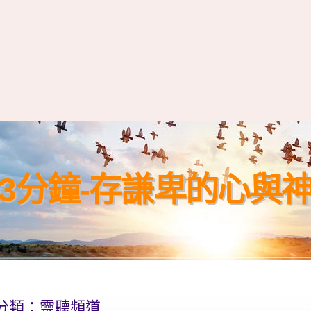
3分鐘-存謙卑的心與
分類：
靈聽頻道