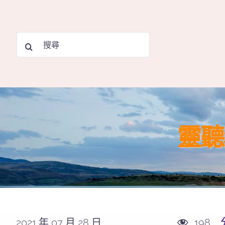
Skip
to
Search
content
for:
靈聽
2021 年 07 月 28 日
198