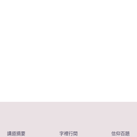
講道摘要
字裡行間
信仰百題