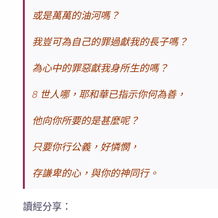
或是萬萬的油河嗎？
我豈可為自己的罪過獻我的長子嗎？
為心中的罪惡獻我身所生的嗎？
8
世人哪，耶和華已指示你何為善，
他向你所要的是甚麼呢？
只要你行公義，好憐憫，
存謙卑的心，與你的神同行。
讀經分享：