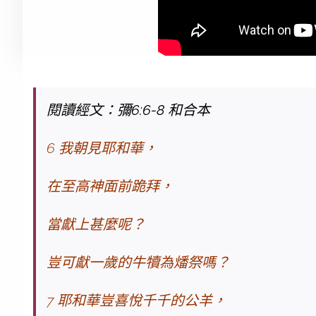
閱讀經文：彌6:6-8 和合本
6 我朝見耶和華，
在至高神面前跪拜，
當獻上甚麼呢？
豈可獻一歲的牛犢為燔祭嗎？
7 耶和華豈喜悅千千的公羊，