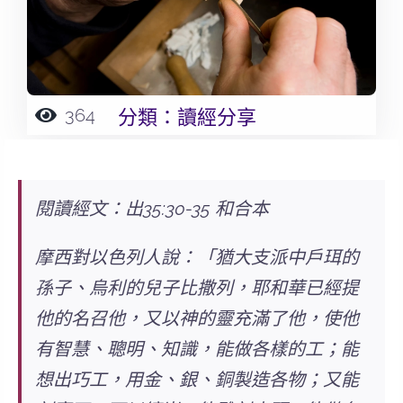
364
分類：
讀經分享
閱讀經文：出35:30-35 和合本
摩西對以色列人說：「猶大支派中戶珥的
孫子、烏利的兒子比撒列，
耶和華已經提
他的名召他，又以神的靈充滿了他，使他
有智慧、聰明、知識，能做各樣的工
；能
想出巧工，用金、銀、銅製造各物；又能