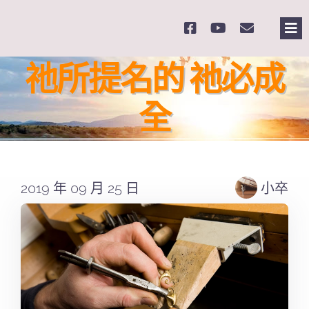
Skip
to
Tog
content
Nav
主
祂所提名的 祂必成
全
關
奉
2019 年 09 月 25 日
小卒
課
Se
for