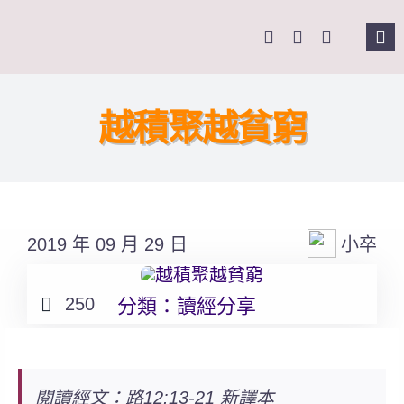
Skip
to
Tog
content
Nav
主
越積聚越貧窮
關
奉
2019 年 09 月 29 日
小卒
課
250
分類：
讀經分享
Se
for
閱讀經文：路12:13-21 新譯本