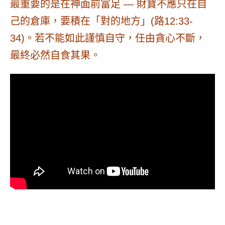
最重要的是在神面前富足 —
財寶不應只在自
己的倉庫，要積在「對的地方」(路12:33-
34)。
若不能如此謹慎自守，任由貪心不斷，
最終必然自食其果。