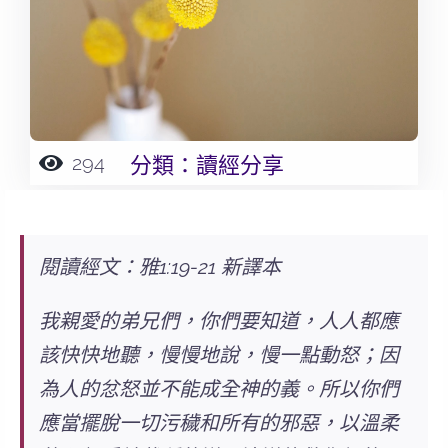
294
分類：
讀經分享
閱讀經文：雅1:19-21 新譯本
我親愛的弟兄們，你們要知道，人人都應
該快快地聽，慢慢地說，慢一點動怒；因
為人的忿怒並不能成全神的義。所以你們
應當擺脫一切污穢和所有的邪惡，以溫柔