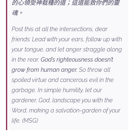
的心領受神栽種的道；這道能救你們的靈
魂。
Post this at all the intersections, dear
friends: Lead with your ears, follow up with
your tongue, and let anger straggle along
in the rear.
God’s righteousness doesn’t
grow from human anger.
So throw all
spoiled virtue and cancerous evil in the
garbage. In simple humility, let our
gardener, God, landscape you with the
Word, making a salvation-garden of your
life. (MSG)