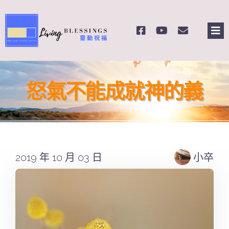
Skip
to
Tog
content
Nav
主頁
怒氣不能成就神的義
關於我們
奉獻支持
2019 年 10 月 03 日
小卒
課程報名
Search
for: