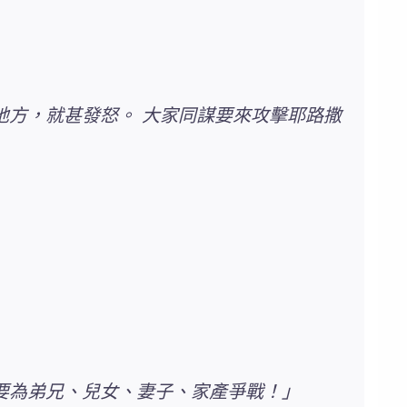
地方，就甚發怒。 大家同謀要來攻擊耶路撒
要為弟兄、兒女、妻子、家產爭戰！」