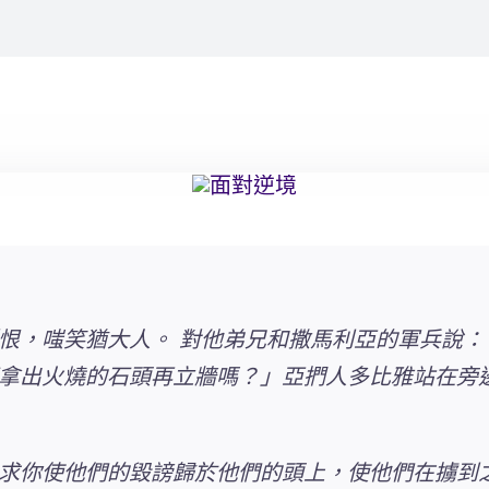
恨，嗤笑猶大人。 對他弟兄和撒馬利亞的軍兵說
拿出火燒的石頭再立牆嗎？」亞捫人多比雅站在旁
求你使他們的毀謗歸於他們的頭上，使他們在擄到