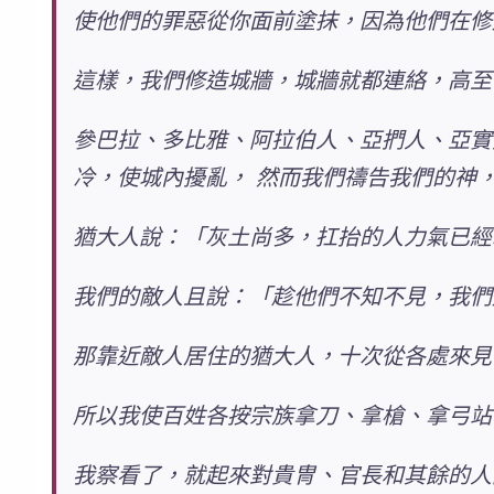
使他們的罪惡從你面前塗抹，因為他們在修
這樣，我們修造城牆，城牆就都連絡，高至
參巴拉、多比雅、阿拉伯人、亞捫人、亞實
冷，使城內擾亂， 然而我們禱告我們的神
猶大人說：「灰土尚多，扛抬的人力氣已經
我們的敵人且說：「趁他們不知不見，我們
那靠近敵人居住的猶大人，十次從各處來見
所以我使百姓各按宗族拿刀、拿槍、拿弓站
我察看了，就起來對貴冑、官長和其餘的人