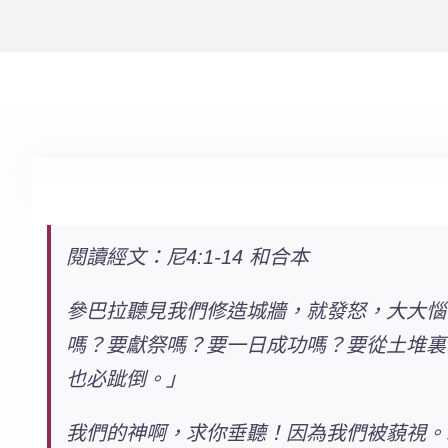
閱讀經文：尼4:1-14 和合本
參巴拉聽見我們修造城牆，就發怒，大大惱
嗎？要獻祭嗎？要一日成功嗎？要從土堆裏
也必跐倒。」
我們的神啊，求你垂聽！因為我們被藐視。