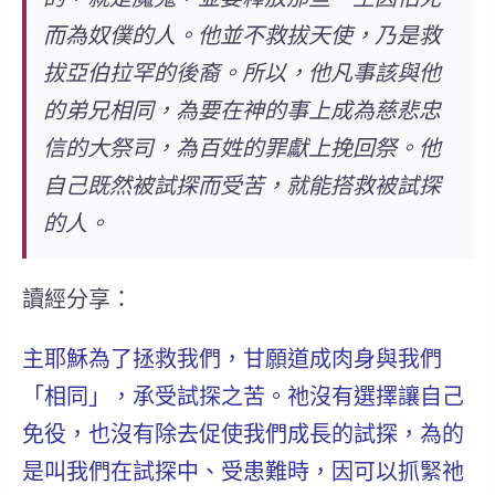
而為奴僕的人。他並不救拔天使，乃是救
拔亞伯拉罕的後裔。所以，他凡事該與他
的弟兄相同，為要在神的事上成為慈悲忠
信的大祭司，為百姓的罪獻上挽回祭。他
自己既然被試探而受苦，就能搭救被試探
的人。
讀經分享：
主耶穌為了拯救我們，甘願道成肉身與我們
「相同」，承受試探之苦。祂沒有選擇讓自己
免役，也沒有除去促使我們成長的試探，為的
是叫我們在試探中、受患難時，因可以抓緊祂