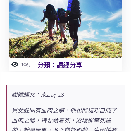
195
分類：
讀經分享
閱讀經文：來2:14-18
兒女既同有血肉之體，他也照樣親自成了
血肉之體，特要藉着死，敗壞那掌死權
的，就是魔鬼，並要釋放那些一生因怕死