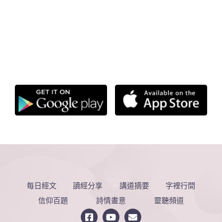
每日經文
讀經分享
講道摘要
字裡行間
信仰百題
詩情畫意
靈聽頻道