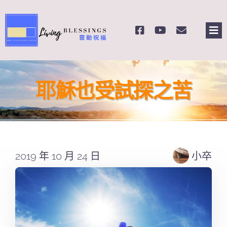
Skip
to
Tog
content
Nav
主頁
耶穌也受試探之苦
關於我們
奉獻支持
2019 年 10 月 24 日
小卒
課程報名
Search
for: