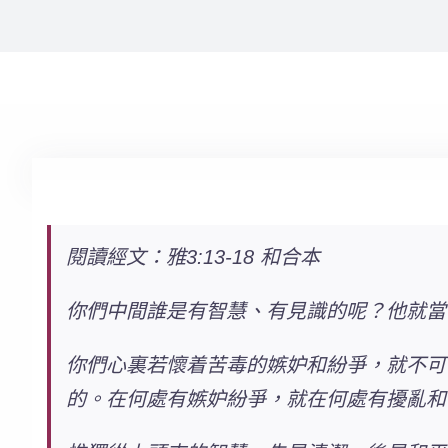
閱讀經文：雅3:13-18 和合本
你們中間誰是有智慧、有見識的呢？他就當
你們心裏若懷着苦毒的嫉妒和紛爭，就不可
的。在何處有嫉妒紛爭，就在何處有擾亂和