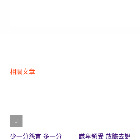
相關文章
少一分怨言 多一分
謙卑領受 放膽去說