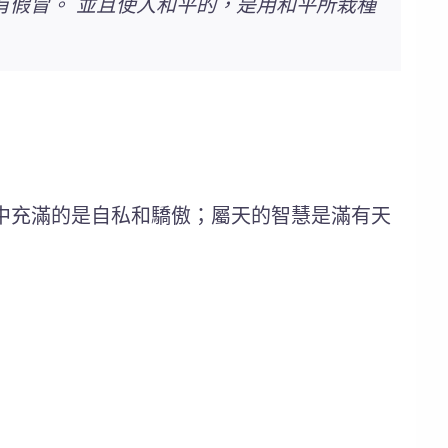
有假冒。 並且使人和平的，是用和平所栽種
中充滿的是自私和驕傲；
屬天的智慧
是滿有天