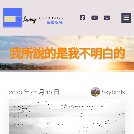
Skip
to
Tog
content
Nav
主頁
我所說的是我不明白的
關於我們
奉獻支持
2020 年 01 月 10 日
Skybirds
課程報名
Search
for: