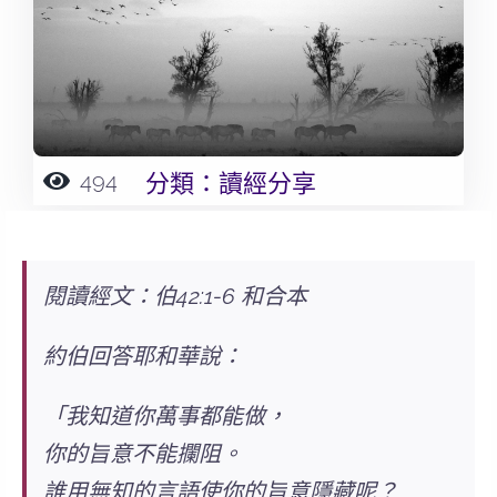
494
分類：
讀經分享
閱讀經文：伯42:1-6 和合本
約伯回答耶和華說：
「
我知道你萬事都能做，
你的旨意不能攔阻。
誰用無知的言語使你的旨意隱藏呢？