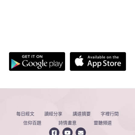
每日經文
讀經分享
講道摘要
字裡行間
信仰百題
詩情畫意
靈聽頻道