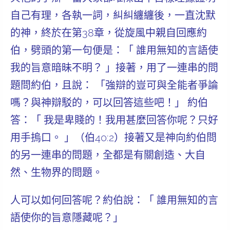
自己有理，各執一詞，糾糾纏纏後，一直沈默
的神，終於在第38章，從旋風中親自回應約
伯，劈頭的第一句便是：「 誰用
無知的言語
使
我的旨意暗昧不明？ 」接著，用了一連串的問
題問約伯，且說： 「強辯的豈可與全能者爭論
嗎？與神辯駁的，可以回答這些吧！」 約伯
答：「 我是卑賤的！我用甚麼回答你呢？只好
用手摀口。 」（伯40:2）接著又是神向約伯問
的另一連串的問題，全都是有關創造、大自
然、生物界的問題。
人可以如何回答呢？約伯說：「
誰
用無知的言
語使你的旨意隱藏呢？」