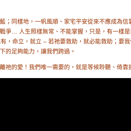
藍；同樣地，一帆風順、家宅平安從來不應成為信
戰爭… 人生照樣無常、不能掌握，只是，
有一樣是
就有，命立，就立 – 若祂要救助，就必能救助；
下的足夠能力，讓我們跨過。
離祂的愛！我們唯一需要的，就是等候聆聽、倚靠