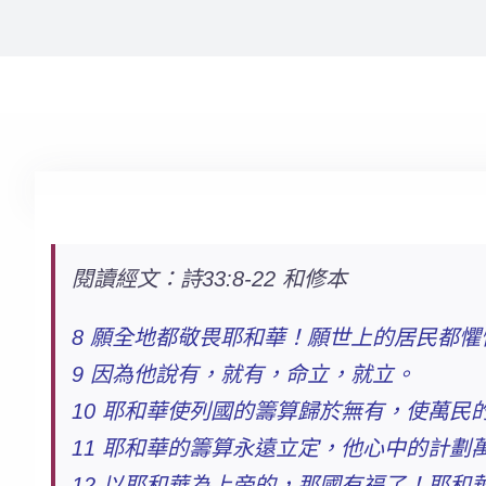
閱讀經文：詩33:8-22 和修本
8
願全地都敬畏耶和華！願世上的居民都懼
9 因為他說有，就有，命立，就立。
10
耶和華使列國的籌算歸於無有，使萬民
11
耶和華的籌算永遠立定，他心中的計劃
12 以耶和華為上帝的，那國有福了！耶