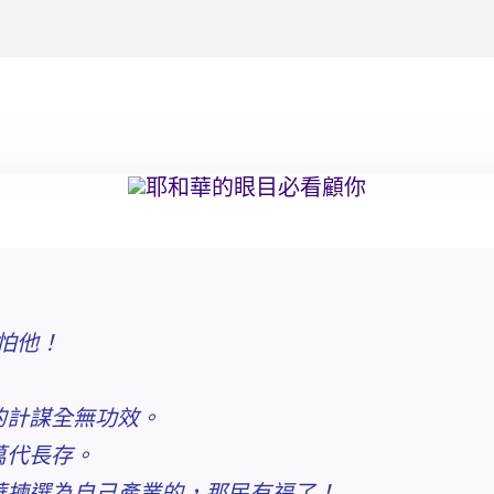
怕他！
的計謀全無功效。
萬代長存。
和華揀選為自己產業的，那民有福了！