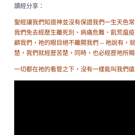
讀經分享：
聖經讓我們知道神並沒有保證我們一生天色常
我們免去經歷生離死別、病痛危難、飢荒瘟疫
顧我們
，祂的眼目絕不離開我們 – 祂說有，
楚，我們就經歷苦楚，同時，也必經歷祂所賜
一切都在祂的看管之下，沒有一樣能叫我們遠