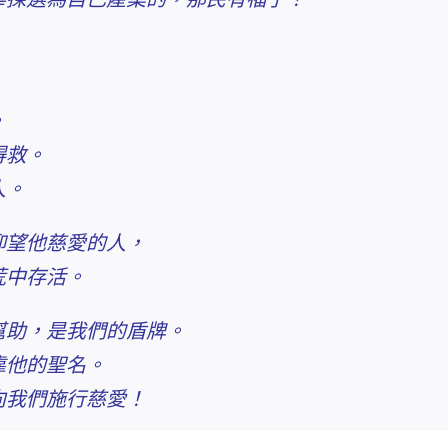
。
得救。
人。
仰望他慈愛的人
，
荒中存活。
幫助，是我們的盾牌。
靠他的聖名。
向我們施行慈愛！