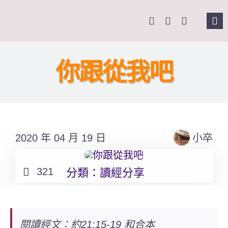
Skip
to
Tog
content
Nav
主頁
你跟從我吧
關於我們
奉獻支持
2020 年 04 月 19 日
小卒
課程報名
321
分類：
讀經分享
Search
for:
閱讀經文：約21:15-19 和合本