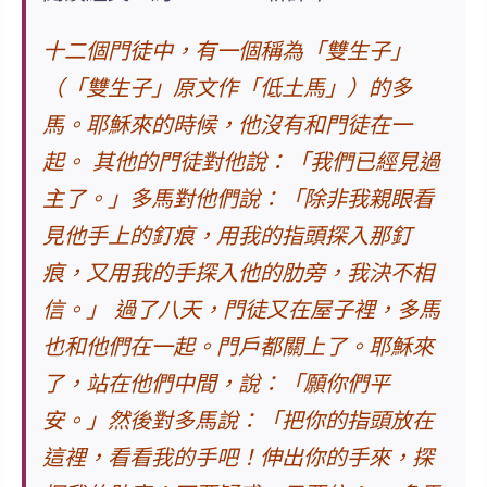
十二個門徒中，有一個稱為「雙生子」
（「雙生子」原文作「低土馬」）的多
馬。耶穌來的時候，他沒有和門徒在一
起。 其他的門徒對他說：「我們已經見過
主了。」
多馬對他們說：
「
除非我親眼看
見他手上的釘痕，用我的指頭探入那釘
痕，又用我的手探入他的肋旁，我決不相
信。
」
過了八天，門徒又在屋子裡，多馬
也和他們在一起。門戶都關上了。耶穌來
了，站在他們中間，說：「願你們平
安。」
然後對多馬說：
「
把你的指頭放在
這裡，看看我的手吧！伸出你的手來，探