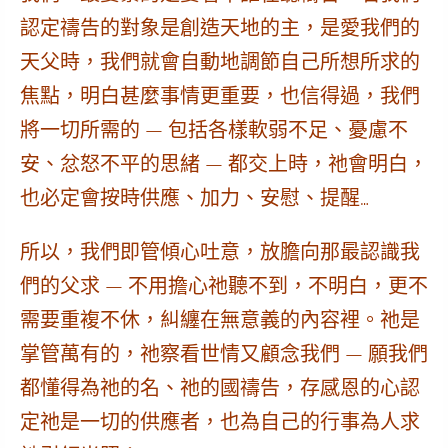
認定禱告的對象是創造天地的主，是愛我們的
天父時，
我們就會自動地調節自己所想所求的
焦點，明白甚麼事情更重要，也信得過
，我們
將一切所需的 — 包括各樣軟弱不足、憂慮不
安、忿怒不平的思緒 — 都交上時，
祂會明白，
也必定會按時供應、加力、安慰、提醒…
所以，我們即管傾心吐意，放膽向那最認識我
們的父求 — 不用擔心祂聽不到，不明白，更不
需要重複不休，糾纏在無意義的內容裡。
祂是
掌管萬有的，祂察看世情又顧念我們
— 願我們
都懂得為祂的名、祂的國禱告，存感恩的心認
定祂是一切的供應者，也為自己的行事為人求