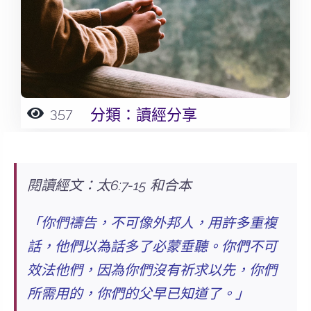
357
分類：
讀經分享
閱讀經文：太6:7-15 和合本
「你們禱告，不可像外邦人，用許多重複
話，他們以為話多了必蒙垂聽。你們不可
效法他們，
因為你們沒有祈求以先，你們
所需用的，你們的父早已知道了
。」