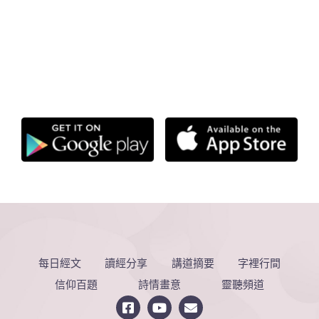
每日經文
讀經分享
講道摘要
字裡行間
信仰百題
詩情畫意
靈聽頻道