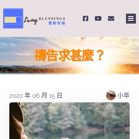
Skip
to
Tog
content
Nav
主頁
禱告求甚麼？
關於我們
奉獻支持
2020 年 06 月 15 日
小卒
課程報名
Search
for: