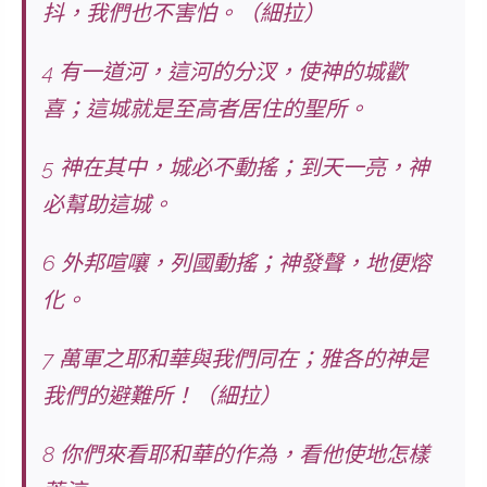
抖，
我們也不害怕
。（細拉）
4 有一道河，這河的分汊，使神的城歡
喜；這城就是至高者居住的聖所。
5 神在其中，城必不動搖；到天一亮，神
必幫助這城。
6 外邦喧嚷，列國動搖；神發聲，地便熔
化。
7
萬軍之耶和華與我們同在；雅各的神是
我們的避難所！
（細拉）
8
你們來看耶和華的作為
，看他使地怎樣