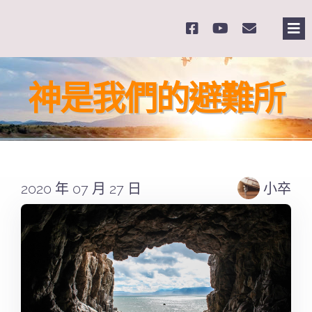
Skip
to
Tog
content
Nav
主
神是我們的避難所
關
奉
2020 年 07 月 27 日
小卒
課
Se
for