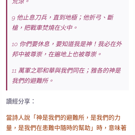
荒涼。
9 他止息刀兵，直到地極；他折弓、斷
槍，把戰車焚燒在火中。
10
你們要休息，要知道我是神！我必在外
邦中被尊崇，在遍地上也被尊崇。
11
萬軍之耶和華與我們同在；雅各的神是
我們的避難所。
讀經分享：
當詩人說「神是我們的
避難所
，是我們的
力
量
，是我們
在患難中隨時的幫助
」時，意味著