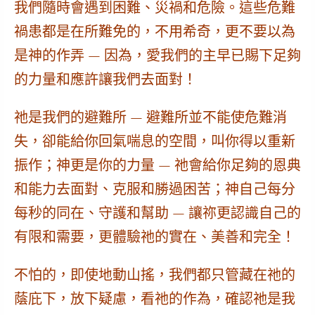
我們
隨時
會遇到困難、災禍和危險。這些危難
禍患都是在所難免的，不用希奇，更不要以為
是神的作弄 — 因為，愛我們的主早已賜下足夠
的力量和應許讓我們去面對！
祂是我們的
避難所
— 避難所並不能使危難消
失，卻能給你回氣喘息的空間，叫你得以重新
振作；神更是你的
力量
— 祂會給你足夠的恩典
和能力去面對、克服和勝過困苦；神自己每分
每秒的
同在、守護和幫助
— 讓祢更認識自己的
有限和需要，更體驗祂的實在、美善和完全！
不怕的，即使地動山搖，我們都
只管藏在祂的
蔭庇下
，放下疑慮，看祂的作為，確認祂是我