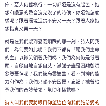
佈、惡人仍舊橫行、一切都還是沒有起色，抱
怨和謾罵的聲音沒完沒了的時候，你還能怎麼
樣呢？跟著環境沮喪不安又一天？跟著人家抱
怨指責又再一天？
就是在我們感到憂悶煩躁的那一刻，詩人問我
們，為何要如此呢？我們不都有「賜我們生命
的主」以微笑領著我們嗎？我們為何仍是低著
頭，自顧自地自怨自艾，滿腦子盡是困難愁煩
忿怒憂傷呢？我們被烏雲遮蓋，看不到神的能
力和作為；我們只顧不安困擾，忘記了祂曾給
予我們的奇妙帶領、幫助和拯救嗎？
詩人叫我們要將眼目仰望這位向我們施慈愛的