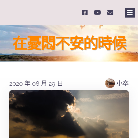
Skip
to
Tog
content
Nav
主
在憂悶不安的時候
關
奉
2020 年 08 月 29 日
小卒
課
Se
for