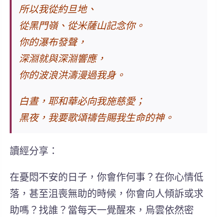
所以我從約旦地、
從黑門嶺、從米薩山記念你。
你的瀑布發聲，
深淵就與深淵響應，
你的波浪洪濤漫過我身。
白晝，耶和華必向我施慈愛；
黑夜，我要歌頌禱告賜我生命的神。
讀經分享：
在憂悶不安的日子，你會作何事？在你心情低
落，甚至沮喪無助的時候，你會向人傾訴或求
助嗎？找誰？當每天一覺醒來，烏雲依然密