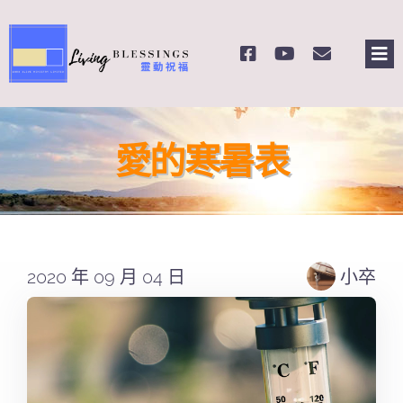
Skip
to
Tog
content
Nav
主頁
愛的寒暑表
關於我們
奉獻支持
2020 年 09 月 04 日
小卒
課程報名
Search
for: