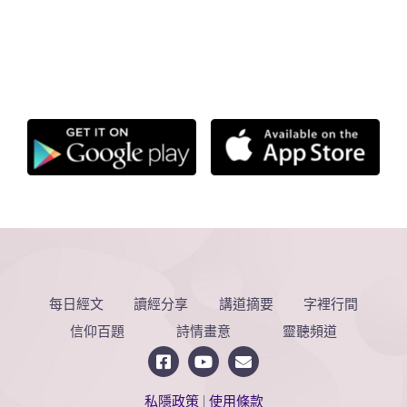
每日經文
讀經分享
講道摘要
字裡行間
信仰百題
詩情畫意
靈聽頻道
私隱政策
|
使用條款