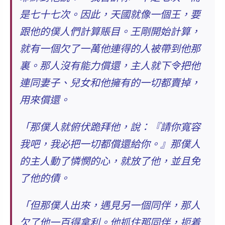
是七十七次。
因此，天國就像一個王，要
跟他的僕人們計算賬目。王剛開始計算，
就有一個欠了一萬他連得的人被帶到他那
裏。
那人沒有能力償還
，主人就下令把他
連同妻子、兒女和他擁有的一切都賣掉，
用來償還。
「那僕人就俯伏跪拜他，說：『請你寬容
我吧，我必把一切都償還給你。』那僕人
的主人動了憐憫的心，
就放了他，並且免
了他的債
。
「但那僕人出來，遇見另一個同伴，那人
欠了他一百得拿利。他抓住那同伴，扼着