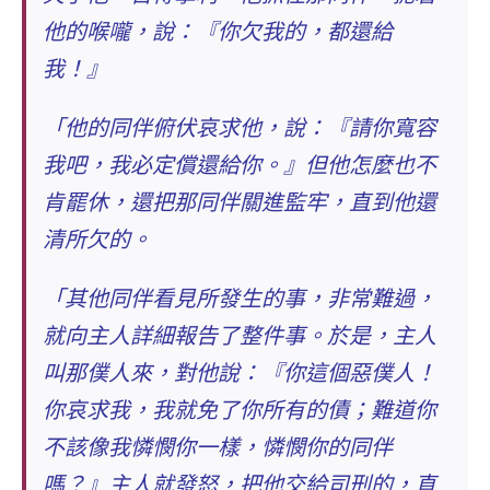
他的喉嚨，說：『你欠我的，都還給
我！』
「他的同伴俯伏哀求他，說：『請你寬容
我吧，我必定償還給你。』但他
怎麼也不
肯罷休
，還把那同伴關進監牢，直到他還
清所欠的。
「其他同伴看見所發生的事，
非常難過
，
就向主人詳細報告了整件事。於是，主人
叫那僕人來，對他說：『你這個惡僕人！
你哀求我，我就免了你所有的債；
難道你
不該像我憐憫你一樣，憐憫你的同伴
嗎？
』主人就發怒，把他交給司刑的，直