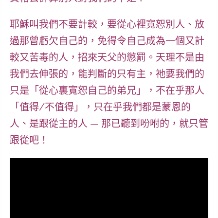
耶穌叫我們
不要計較
，要從心裡寬恕別人、放
過那曾虧欠自己的，免得令自己成為一個又計
較又苦毒的人，招來天父的懲罰。
天理不是由
我們去伸張的，能判斷的只有主
，祂要我們的
只是「從心裏寬恕自己的弟兄」，
不在乎那人
「值得/不值得」，只在乎我們都是蒙恩的
人、是跟從主的人
— 那已聽到吩咐的，就只管
跟從吧！