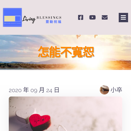
Skip
to
Tog
content
Nav
主頁
怎能不寬恕
關於我們
奉獻支持
2020 年 09 月 24 日
小卒
課程報名
Search
for: