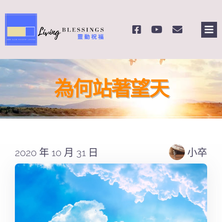
Skip
to
Tog
content
Nav
主頁
為何站著望天
關於我們
奉獻支持
2020 年 10 月 31 日
小卒
課程報名
Search
for: