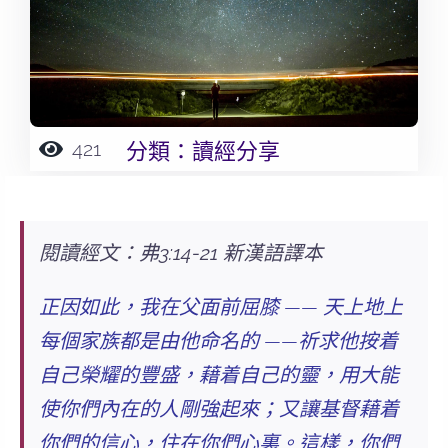
421
分類：
讀經分享
閱讀經文：弗3:14-21 新漢語譯本
正因如此，我在父面前屈膝 —— 天上地上
每個家族都是由他命名的 ——祈求他按着
自己榮耀的豐盛，藉着自己的靈，用大能
使你們內在的人剛強起來；又讓基督藉着
你們的信心，住在你們心裏。這樣，你們