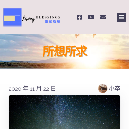
Skip
to
Tog
content
Nav
主頁
所想所求
關於我們
奉獻支持
2020 年 11 月 22 日
小卒
課程報名
Search
for: