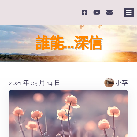
Skip
to
Tog
content
Nav
主
誰能…深信
關
奉
2021 年 03 月 14 日
小卒
課
Se
for