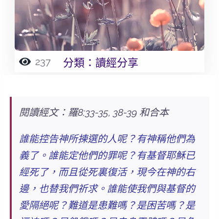
237
分類：
讀經分享
閱讀經文：羅8:33-35, 38-39 和合本
誰能控告神所揀選的人呢？有神稱他們為
義了。誰能定他們的罪呢？有基督耶穌已
經死了，而且從死裏復活，現今在神的右
邊，也替我們祈求。
誰能使我們與基督的
愛隔絕呢？
難道是患難嗎？是困苦嗎？是