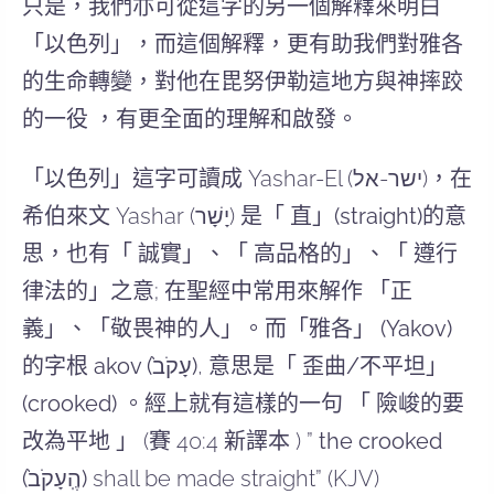
只是，我們亦可從這字的另一個解釋來明白
「以色列」，而這個解釋，更有助我們對雅各
的生命轉變，對他在毘努伊勒這地方與神摔跤
的一役 ，有更全面的理解和啟發。
「以色列」
這字可讀成 Yashar-El (ישר-אל)，在
希伯來文 Yashar (יָשָׁר) 是
「 直」(straight)
的意
思，也有「 誠實」、「 高品格的」、「 遵行
律法的」之意; 在聖經中常用來解作 「正
義」、「敬畏神的人」。而
「雅各」 (Yakov)
的字根
akov (עָקֹב֙)
,
意思是「 歪曲/不平坦」
(crooked)
。經上就有這樣的一句 「 險峻的要
改為平地 」 (賽 40:4 新譯本 ) ”
the crooked
(הֶֽעָקֹב֙)
shall be made straight” (KJV)