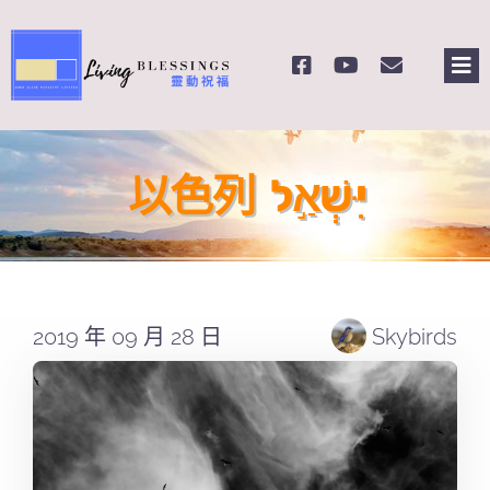
Skip
to
Tog
content
Nav
主頁
以色列 ‎ יִּשְׁאַ֣ל
關於我們
奉獻支持
2019 年 09 月 28 日
Skybirds
課程報名
Search
for: