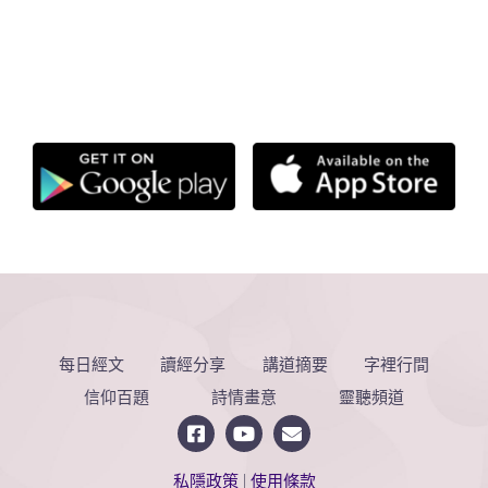
每日經文
讀經分享
講道摘要
字裡行間
信仰百題
詩情畫意
靈聽頻道
私隱政策
|
使用條款