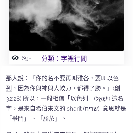
6921
分類：
字裡行間
那人說：「你的名不要再叫
雅各
，
要叫
以色
列
，因為你與神與人較力，都得了勝
。」(創
32:28) 所以，一般相信「以色列」(‎יִּשְׁאַ֣ל) 這名
字，是來自希伯來文的 sharit (שרית), 意思就是
「爭鬥」 、「勝於」。