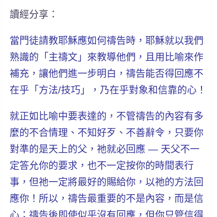
讀經分享：
當門徒請教耶穌
應如何禱告
時，耶穌就以我們
熟識的「主禱文」來教導他們，且
用比喻
來作
補充，讓他們進一步明白，禱告能否得回應
不
在乎「方法/技巧」，乃在乎對象和信靠的心
！
就正如比喻中要表達的，不管禱告的內容有多
麼的不合情理、不知好歹、不善辭令，只要你
對準的是
天上的父
，祂就必回應 — 天父不一
定答允你的要求，也不一定按你的時間表行
事，但
祂一定將最好的賜給你，以祂的方法回
應你！
所以，禱告最重要的不是內容，而是信
心；禱告後即使似乎沒有回應，但你只管
信得