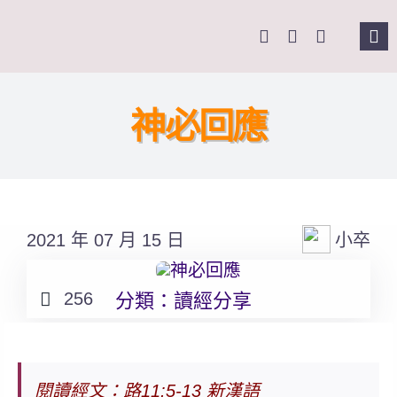
Skip
to
Tog
content
Nav
主
神必回應
關
奉
2021 年 07 月 15 日
小卒
課
256
分類：
讀經分享
Se
for
閱讀經文：路11:5-13 新漢語