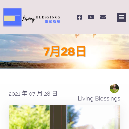
Skip
to
Tog
content
Nav
主頁
7月28日
關於我們
奉獻支持
課程報名
2021 年 07 月 28 日
Living Blessings
Search
for: