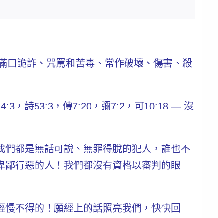
、滿口詭詐、咒罵和苦毒、常作破壞、傷害、殺
3:3，傳7:20，彌7:2，可10:18 —
沒
我們都是無話可說、無罪得脫的犯人，誰也不
卑鄙行惡的人！我們都沒有資格以審判的眼
輕慢不得的！願經上的話照亮我們，快快回