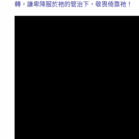
轉，謙卑降服於祂的管治下，敬畏倚靠祂！