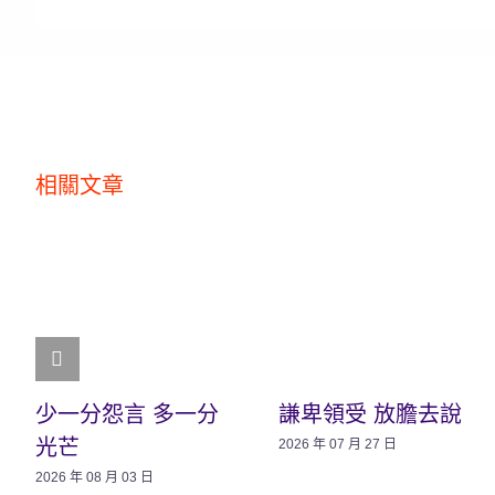
相關文章
少一分怨言 多一分
謙卑領受 放膽去說
光芒
2026 年 07 月 27 日
2026 年 08 月 03 日