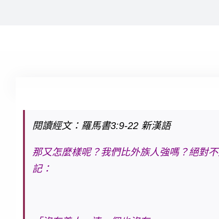
閱讀經文：羅馬書3:9-22 新漢語
那又怎麼樣呢？我們比外族人強嗎？絕對不
記：