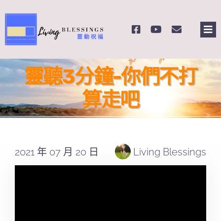
Skip
to
Tog
content
Nav
主頁
靈聽3分鐘-你們不打
關於我們
算走吧
奉獻支持
2021 年 07 月 20 日
Living Blessings
課程報名
Search
for: