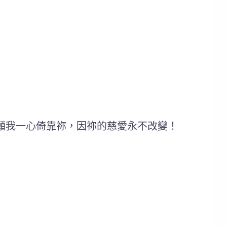
願我一心倚靠祢，因祢的慈愛永不改變！