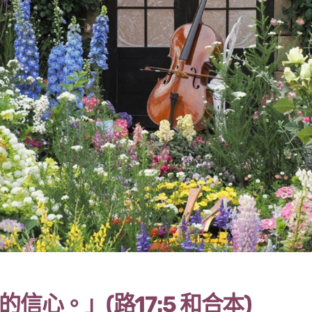
心。」(路17:5 和合本)