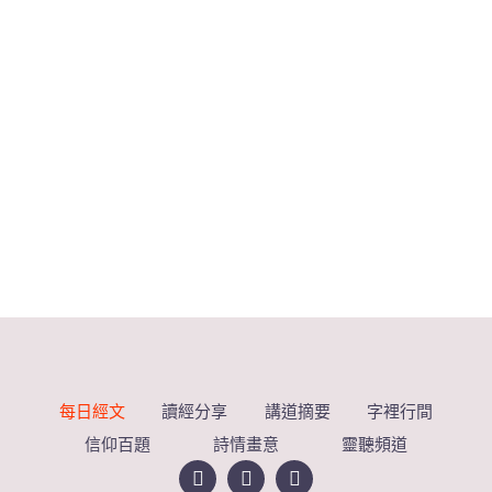
每日經文
讀經分享
講道摘要
字裡行間
信仰百題
詩情畫意
靈聽頻道