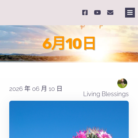
Skip
to
Tog
content
Nav
主
6月10日
關
奉
2026 年 06 月 10 日
課
Living Blessings
Se
for