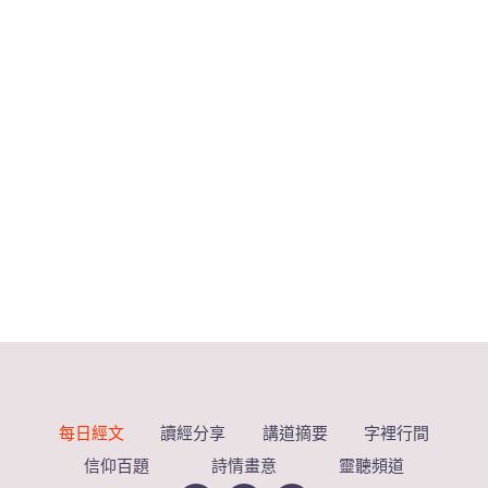
每日經文
讀經分享
講道摘要
字裡行間
信仰百題
詩情畫意
靈聽頻道