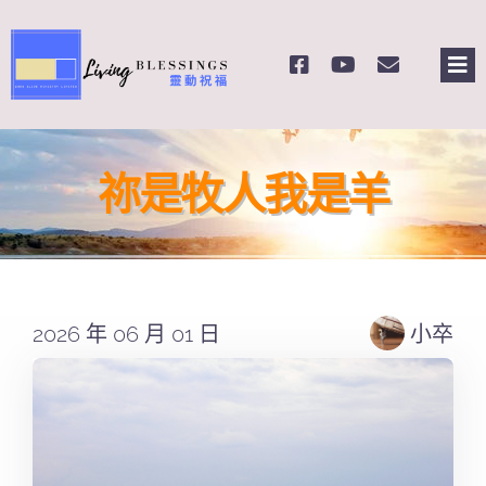
Skip
to
Tog
content
Nav
主頁
祢是牧人我是羊
關於我們
奉獻支持
2026 年 06 月 01 日
小卒
課程報名
Search
for: