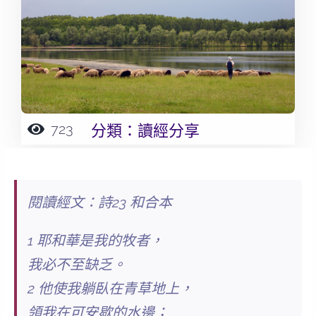
723
分類：
讀經分享
閱讀經文：詩23 和合本
1 耶和華是我的牧者，
我必不至缺乏。
2 他使我躺臥在青草地上，
領我在可安歇的水邊；