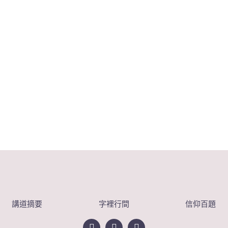
講道摘要
字裡行間
信仰百題