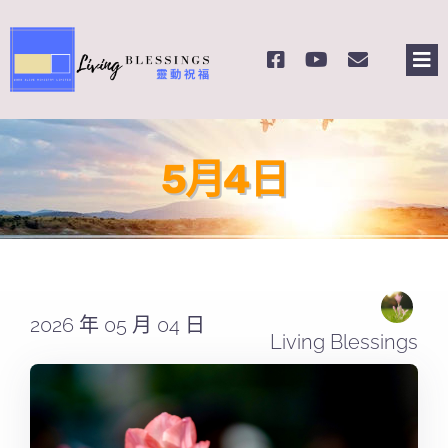
Skip
to
Tog
content
Nav
主頁
5月4日
關於我們
奉獻支持
課程報名
2026 年 05 月 04 日
Living Blessings
Search
for: