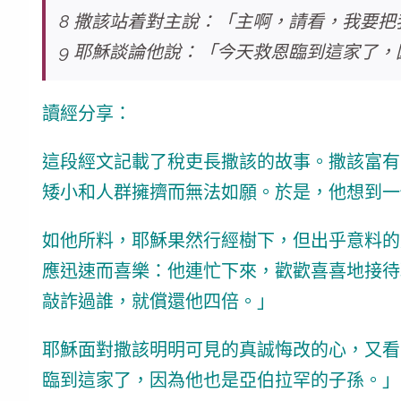
8 撒該站着對主說：「主啊，請看，我要
9 耶穌談論他說：「今天救恩臨到這家了，
讀經分享：
這段經文記載了稅吏長撒該的故事。撒該富有
矮小和人群擁擠而無法如願。於是，他想到一
如他所料，耶穌果然行經樹下，但出乎意料的
應迅速而喜樂：他連忙下來，歡歡喜喜地接待
敲詐過誰，就償還他四倍。」
耶穌面對撒該明明可見的真誠悔改的心，又看
臨到這家了，因為他也是亞伯拉罕的子孫。」