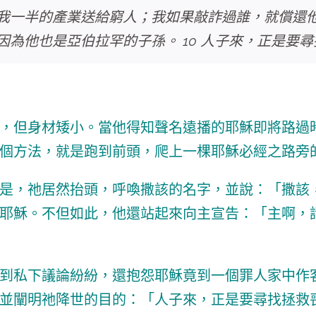
把我一半的產業送給窮人；我如果敲詐過誰，就償還
因為他也是亞伯拉罕的子孫。 10 人子來，正是要
，但身材矮小。當他得知聲名遠播的耶穌即將路過
個方法，就是跑到前頭，爬上一棵耶穌必經之路旁
是，祂居然抬頭，呼喚撒該的名字，並說：「撒該
耶穌。不但如此，他還
站起來向主宣告：「主啊，
到私下議論紛紛，還抱怨耶穌竟到一個罪人家中作
並闡明祂降世的目的：「人子來，正是要尋找拯救