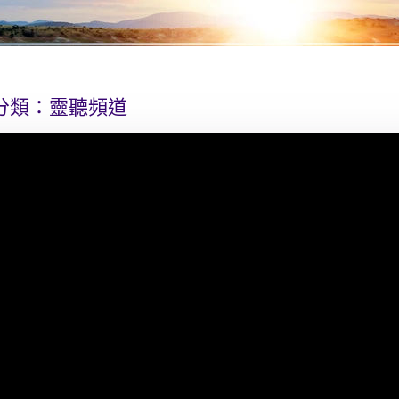
分類：
靈聽頻道