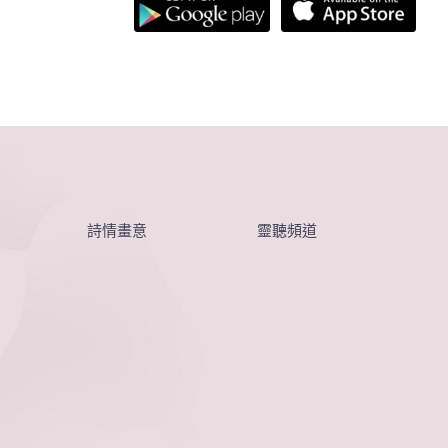
詩情畫意
靈聽頻道