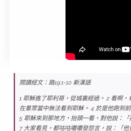
閱讀經文：路19:1-10 新漢語
1 耶穌進了耶利哥，從城裏經過。 2 看
在羣眾當中無法看到耶穌。 4 於是他跑
5 耶穌來到那地方，抬頭一看，對他說：「
7 大家看見，都咕咕噥噥發怨言，說：「