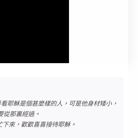
想看看耶穌是個甚麼樣的人，可是他身材矮小，
要從那裏經過。
連忙下來，歡歡喜喜接待耶穌。