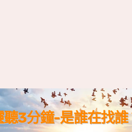
靈聽3分鐘-是誰在找誰