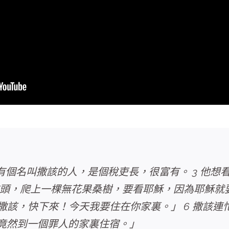
啊，有個名叫撒該的人，是個稅吏長，很富有。 3 他
到前頭，爬上一棵無花果桑樹，要看耶穌，因為耶穌就
撒該，快下來！今天我要住在你家裏。」 6 撒該
他竟然到一個罪人的家裏住宿。」