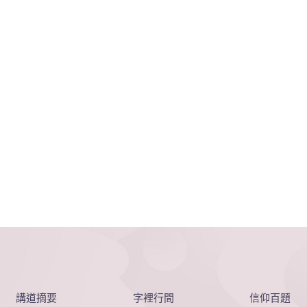
講道摘要
字裡行間
信仰百題