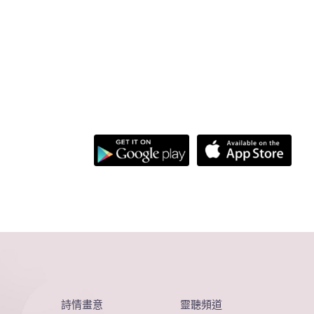
詩情畫意
靈聽頻道