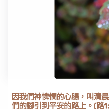
因我們神憐憫的心腸，叫清晨
們的腳引到平安的路上。(路1:7