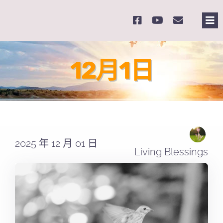
Skip
to
Tog
content
Nav
主
12月1日
關
奉
2025 年 12 月 01 日
課
Living Blessings
Se
for