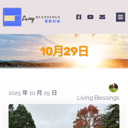
Skip
to
Tog
content
Nav
主頁
10月29日
關於我們
奉獻支持
課程報名
2025 年 10 月 29 日
Living Blessings
Search
for: