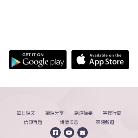
每日經文
讀經分享
講道摘要
字裡行間
信仰百題
詩情畫意
靈聽頻道