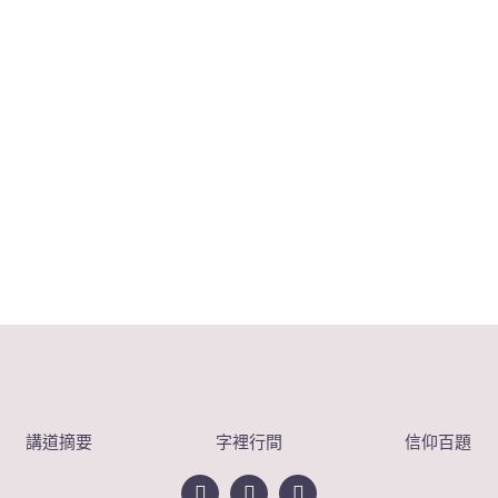
講道摘要
字裡行間
信仰百題